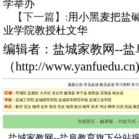
学举办
【下一篇】:
用小黑麦把盐碱
业学院教授杜文华
编辑者：
盐城家教网--
（
http://www.yanfuedu.cn
最新公告
学员必读
教员必读
学习资料
学习
区域：
亭湖区
盐都区
大丰区
东台市
建湖县
阜宁县
射阳县
滨海县
响水县
学校：
盐城工学院
盐城师范学院
盐城高等师范学校
盐城工业学院
科目：
数学
语文
物理
化学
英语
历史
地理
政治
钢琴
美术
书法
网球
日语
托福
雅
在线留言
-
触屏版
-
付款方式
盐城家教网--盐阜教育旗下分站